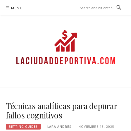
Skip
MENU
to
content
LACIUDADDEPORTIVA.COM –
GUÍAS DE APUESTAS
Técnicas analíticas para depurar
fallos cognitivos
BETTING GUIDES
LARA ANDRÉS
NOVIEMBRE 16, 2025