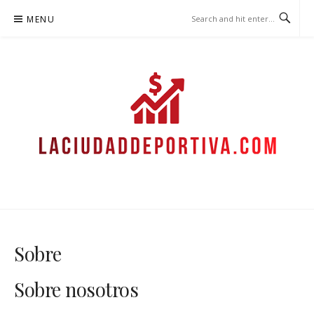
Skip
MENU
to
content
LACIUDADDEPORTIVA.COM –
GUÍAS DE APUESTAS
Sobre
Sobre nosotros