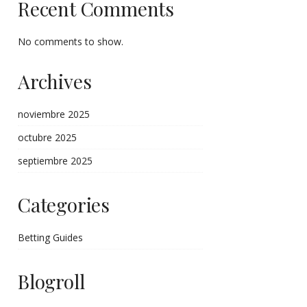
Recent Comments
No comments to show.
Archives
noviembre 2025
octubre 2025
septiembre 2025
Categories
Betting Guides
Blogroll