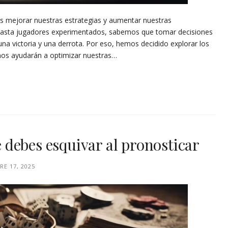
 mejorar nuestras estrategias y aumentar nuestras
s hasta jugadores experimentados, sabemos que tomar decisiones
na victoria y una derrota. Por eso, hemos decidido explorar los
nos ayudarán a optimizar nuestras…
debes esquivar al pronosticar
E 17, 2025