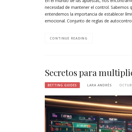
En el mundo de las apuestas, nos encontramo
necesidad de mantener el control. Sabemos qu
entendemos la importancia de establecer límit
emocional. Conjunto de reglas de autocontr
CONTINUE READING
Secretos para multipl
LARA ANDRÉS
OCTUBR
BETTING GUIDES