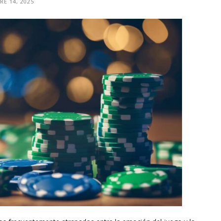
E 14, 2025