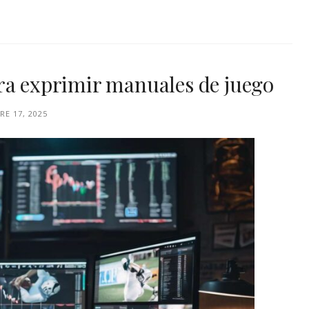
ra exprimir manuales de juego
E 17, 2025